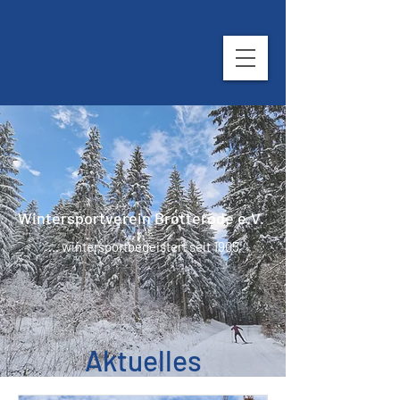
WSV Brotterode
Wintersportverein Brotterode e.V.
... wintersportbegeistert seit 1905
Aktuelles