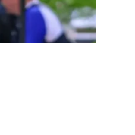
Ca. 300 Radfahrern von Schmalkalden zum
Verladebahnhof Auwallenburg, wo das
Highlight des neuen Radweges eröff