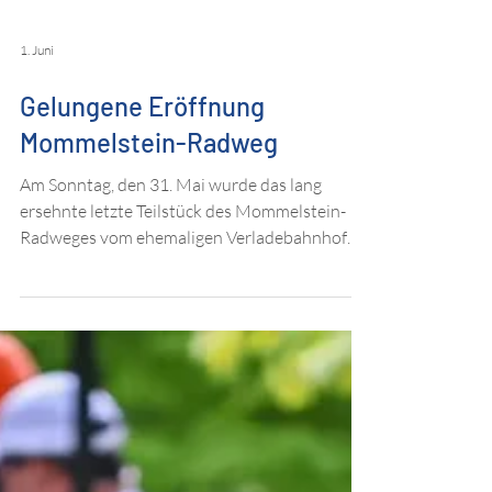
1. Juni
Gelungene Eröffnung
Mommelstein-Radweg
Am Sonntag, den 31. Mai wurde das lang
ersehnte letzte Teilstück des Mommelstein-
Radweges vom ehemaligen Verladebahnhof
Auwallenburg (bei Trusetal) nach Brotterode
freigegeben. 23 Jahre lang endete der Radweg
von Schmalkalden kommend mitten im Wald.
Jetzt ist aus den letzten 5 Kilometern ein
echtes Schmuckstück geworden. Am
Eröffnungstag gab es einen Fahrradkorso mit