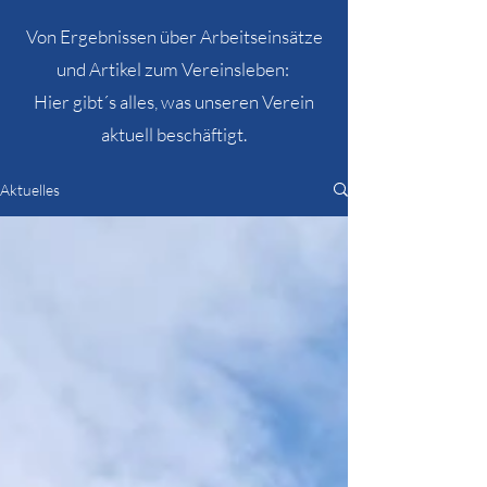
Von Ergebnissen über Arbeitseinsätze
und Artikel zum Vereinsleben:
Hier gibt´s alles, was unseren Verein
aktuell beschäftigt.
Aktuelles