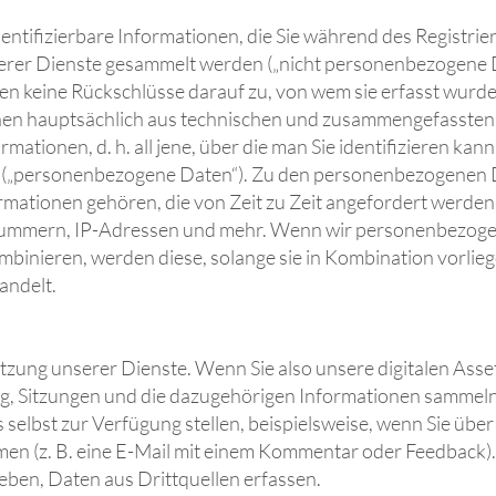
identifizierbare Informationen, die Sie während des Registri
serer Dienste gesammelt werden („nicht personenbezogene D
n keine Rückschlüsse darauf zu, von wem sie erfasst wurd
tehen hauptsächlich aus technischen und zusammengefasste
ormationen, d. h. all jene, über die man Sie identifizieren ka
e („personenbezogene Daten“). Zu den personenbezogenen D
rmationen gehören, die von Zeit zu Zeit angefordert werden
ummern, IP-Adressen und mehr. Wenn wir personenbezogen
nieren, werden diese, solange sie in Kombination vorliege
ndelt.
tzung unserer Dienste. Wenn Sie also unsere digitalen Ass
g, Sitzungen und die dazugehörigen Informationen sammeln
s selbst zur Verfügung stellen, beispielsweise, wenn Sie ü
men (z. B. eine E-Mail mit einem Kommentar oder Feedback).
eben, Daten aus Drittquellen erfassen.